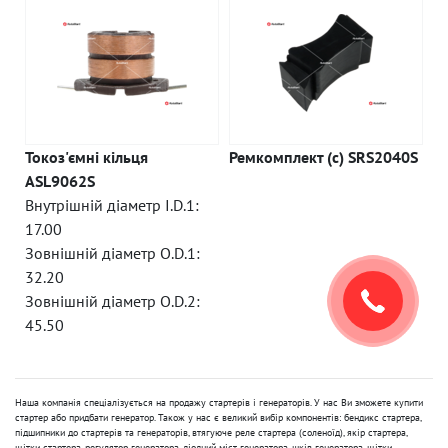
Токоз'ємні кільця
Ремкомплект (c) SRS2040S
ASL9062S
Внутрішній діаметр I.D.1:
17.00
Зовнішній діаметр O.D.1:
32.20
Зовнішній діаметр O.D.2:
45.50
Наша компанія спеціалізується на продажу стартерів і генераторів. У нас Ви зможете купити
стартер або придбати генератор. Також у нас є великий вибір компонентів: бендикс стартера,
підшипники до стартерів та генераторів, втягуюче реле стартера (соленоїд), якір стартера,
щітки стартера, регулятор генератора, діодний міст генератора, шків генератора, щітки