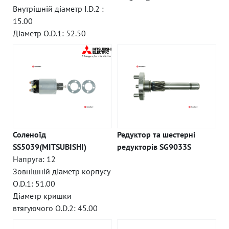
Внутрішній діаметр I.D.2 :
15.00
Діаметр O.D.1: 52.50
Соленоїд
Редуктор та шестерні
SS5039(MITSUBISHI)
редукторів SG9033S
Напруга: 12
Зовнішній діаметр корпусу
O.D.1: 51.00
Діаметр кришки
втягуючого O.D.2: 45.00