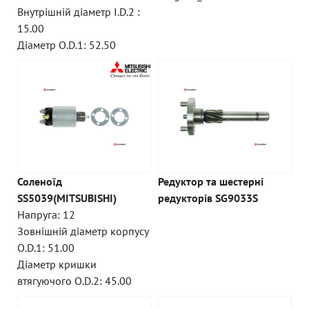
Внутрішній діаметр I.D.2 :
15.00
Діаметр O.D.1: 52.50
Соленоїд
Редуктор та шестерні
SS5039(MITSUBISHI)
редукторів SG9033S
Напруга: 12
Зовнішній діаметр корпусу
O.D.1: 51.00
Діаметр кришки
втягуючого O.D.2: 45.00