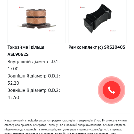
Токоз'ємні кільця
Ремкомплект (c) SRS2040S
ASL9062S
Внутрішній діаметр I.D.1:
17.00
Зовнішній діаметр O.D.1:
32.20
Зовнішній діаметр O.D.2:
45.50
Наша компанія спеціалізується на продажу стартерів і генераторів. У нас Ви зможете купити
стартер або придбати генератор. Також у нас є великий вибір компонентів: бендикс стартера,
підшипники до стартерів та генераторів, втягуюче реле стартера (соленоїд), якір стартера,
щітки стартера, регулятор генератора, діодний міст генератора, шків генератора, щітки