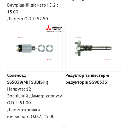
Внутрішній діаметр I.D.2 :
15.00
Діаметр O.D.1: 52.50
Соленоїд
Редуктор та шестерні
SS5039(MITSUBISHI)
редукторів SG9033S
Напруга: 12
Зовнішній діаметр корпусу
O.D.1: 51.00
Діаметр кришки
втягуючого O.D.2: 45.00