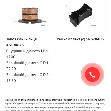
Токоз'ємні кільця
Ремкомплект (c) SRS2040S
ASL9062S
Внутрішній діаметр I.D.1:
17.00
Зовнішній діаметр O.D.1:
32.20
Зовнішній діаметр O.D.2:
45.50
Наша компанія спеціалізується на продажу стартерів і генераторів. У нас Ви зможете купити
стартер або придбати генератор. Також у нас є великий вибір компонентів: бендикс стартера,
підшипники до стартерів та генераторів, втягуюче реле стартера (соленоїд), якір стартера,
щітки стартера, регулятор генератора, діодний міст генератора, шків генератора, щітки