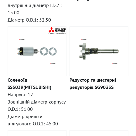
Внутрішній діаметр I.D.2 :
15.00
Діаметр O.D.1: 52.50
Соленоїд
Редуктор та шестерні
SS5039(MITSUBISHI)
редукторів SG9033S
Напруга: 12
Зовнішній діаметр корпусу
O.D.1: 51.00
Діаметр кришки
втягуючого O.D.2: 45.00