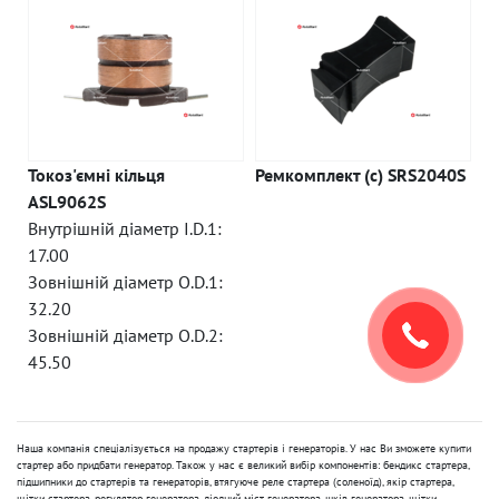
Токоз'ємні кільця
Ремкомплект (c) SRS2040S
ASL9062S
Внутрішній діаметр I.D.1:
17.00
Зовнішній діаметр O.D.1:
32.20
Зовнішній діаметр O.D.2:
45.50
Наша компанія спеціалізується на продажу стартерів і генераторів. У нас Ви зможете купити
стартер або придбати генератор. Також у нас є великий вибір компонентів: бендикс стартера,
підшипники до стартерів та генераторів, втягуюче реле стартера (соленоїд), якір стартера,
щітки стартера, регулятор генератора, діодний міст генератора, шків генератора, щітки