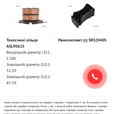
Токоз'ємні кільця
Ремкомплект (c) SRS2040S
ASL9062S
Внутрішній діаметр I.D.1:
17.00
Зовнішній діаметр O.D.1:
32.20
Зовнішній діаметр O.D.2:
45.50
Наша компанія спеціалізується на продажу стартерів і генераторів. У нас Ви зможете купити
стартер або придбати генератор. Також у нас є великий вибір компонентів: бендикс стартера,
підшипники до стартерів та генераторів, втягуюче реле стартера (соленоїд), якір стартера,
щітки стартера, регулятор генератора, діодний міст генератора, шків генератора, щітки