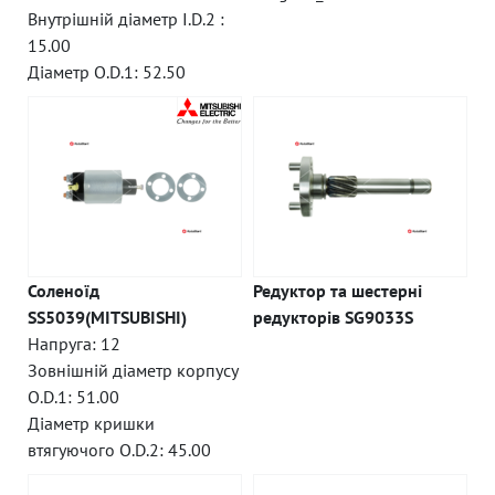
Внутрішній діаметр I.D.2 :
15.00
Діаметр O.D.1: 52.50
Соленоїд
Редуктор та шестерні
SS5039(MITSUBISHI)
редукторів SG9033S
Напруга: 12
Зовнішній діаметр корпусу
O.D.1: 51.00
Діаметр кришки
втягуючого O.D.2: 45.00