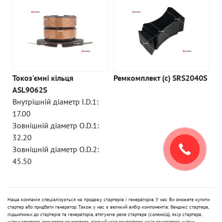
Токоз'ємні кільця
Ремкомплект (c) SRS2040S
ASL9062S
Внутрішній діаметр I.D.1:
17.00
Зовнішній діаметр O.D.1:
32.20
Зовнішній діаметр O.D.2:
45.50
Наша компанія спеціалізується на продажу стартерів і генераторів. У нас Ви зможете купити
стартер або придбати генератор. Також у нас є великий вибір компонентів: бендикс стартера,
підшипники до стартерів та генераторів, втягуюче реле стартера (соленоїд), якір стартера,
щітки стартера, регулятор генератора, діодний міст генератора, шків генератора, щітки