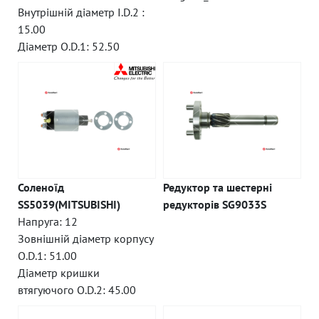
Внутрішній діаметр I.D.2 :
15.00
Діаметр O.D.1: 52.50
Соленоїд
Редуктор та шестерні
SS5039(MITSUBISHI)
редукторів SG9033S
Напруга: 12
Зовнішній діаметр корпусу
O.D.1: 51.00
Діаметр кришки
втягуючого O.D.2: 45.00