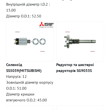
Внутрішній діаметр I.D.2 :
15.00
Діаметр O.D.1: 52.50
Соленоїд
Редуктор та шестерні
SS5039(MITSUBISHI)
редукторів SG9033S
Напруга: 12
Зовнішній діаметр корпусу
O.D.1: 51.00
Діаметр кришки
втягуючого O.D.2: 45.00