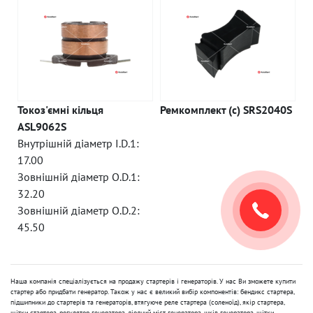
Токоз'ємні кільця
Ремкомплект (c) SRS2040S
ASL9062S
Внутрішній діаметр I.D.1:
17.00
Зовнішній діаметр O.D.1:
32.20
Зовнішній діаметр O.D.2:
45.50
Наша компанія спеціалізується на продажу стартерів і генераторів. У нас Ви зможете купити
стартер або придбати генератор. Також у нас є великий вибір компонентів: бендикс стартера,
підшипники до стартерів та генераторів, втягуюче реле стартера (соленоїд), якір стартера,
щітки стартера, регулятор генератора, діодний міст генератора, шків генератора, щітки