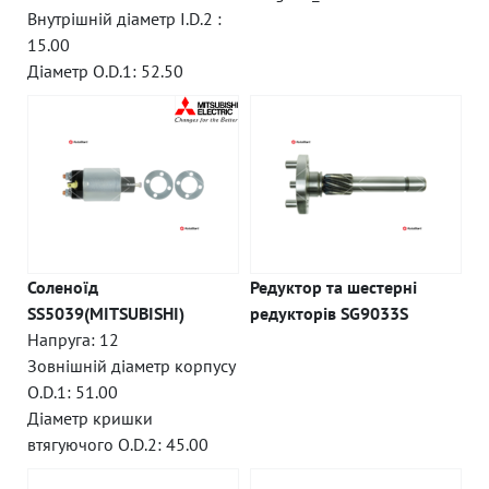
Внутрішній діаметр I.D.2 :
15.00
Діаметр O.D.1: 52.50
Соленоїд
Редуктор та шестерні
SS5039(MITSUBISHI)
редукторів SG9033S
Напруга: 12
Зовнішній діаметр корпусу
O.D.1: 51.00
Діаметр кришки
втягуючого O.D.2: 45.00