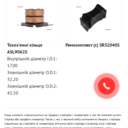
Токоз'ємні кільця
Ремкомплект (c) SRS2040S
ASL9062S
Внутрішній діаметр I.D.1:
17.00
Зовнішній діаметр O.D.1:
32.20
Зовнішній діаметр O.D.2:
45.50
Наша компанія спеціалізується на продажу стартерів і генераторів. У нас Ви зможете купити
стартер або придбати генератор. Також у нас є великий вибір компонентів: бендикс стартера,
підшипники до стартерів та генераторів, втягуюче реле стартера (соленоїд), якір стартера,
щітки стартера, регулятор генератора, діодний міст генератора, шків генератора, щітки