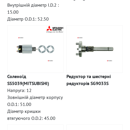
Внутрішній діаметр I.D.2 :
15.00
Діаметр O.D.1: 52.50
Соленоїд
Редуктор та шестерні
SS5039(MITSUBISHI)
редукторів SG9033S
Напруга: 12
Зовнішній діаметр корпусу
O.D.1: 51.00
Діаметр кришки
втягуючого O.D.2: 45.00