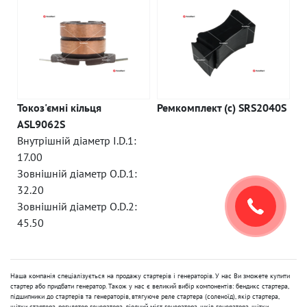
Токоз'ємні кільця
Ремкомплект (c) SRS2040S
ASL9062S
Внутрішній діаметр I.D.1:
17.00
Зовнішній діаметр O.D.1:
32.20
Зовнішній діаметр O.D.2:
45.50
Наша компанія спеціалізується на продажу стартерів і генераторів. У нас Ви зможете купити
стартер або придбати генератор. Також у нас є великий вибір компонентів: бендикс стартера,
підшипники до стартерів та генераторів, втягуюче реле стартера (соленоїд), якір стартера,
щітки стартера, регулятор генератора, діодний міст генератора, шків генератора, щітки