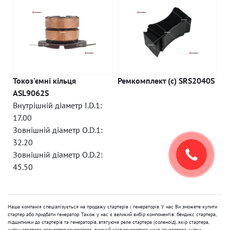
Токоз'ємні кільця
Ремкомплект (c) SRS2040S
ASL9062S
Внутрішній діаметр I.D.1:
17.00
Зовнішній діаметр O.D.1:
32.20
Зовнішній діаметр O.D.2:
45.50
Наша компанія спеціалізується на продажу стартерів і генераторів. У нас Ви зможете купити
стартер або придбати генератор. Також у нас є великий вибір компонентів: бендикс стартера,
підшипники до стартерів та генераторів, втягуюче реле стартера (соленоїд), якір стартера,
щітки стартера, регулятор генератора, діодний міст генератора, шків генератора, щітки