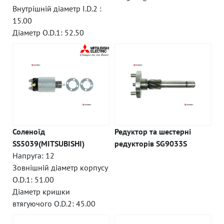
Внутрішній діаметр I.D.2 :
15.00
Діаметр O.D.1: 52.50
Соленоїд
Редуктор та шестерні
SS5039(MITSUBISHI)
редукторів SG9033S
Напруга: 12
Зовнішній діаметр корпусу
O.D.1: 51.00
Діаметр кришки
втягуючого O.D.2: 45.00