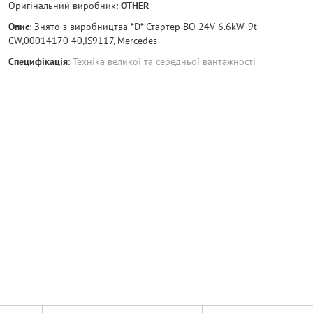
Оригінальний виробник:
OTHER
Опис
:
Знято з виробництва *D* Стартер BO 24V-6.6kW-9t-
CW,00014170 40,IS9117, Mercedes
Специфікація
:
Техніка великої та середньої вантажності