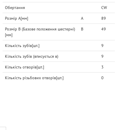
Обертання
CW
Розмір A[мм]
A
89
Розмір B (Базове положення шестерні)
B
49
[мм]
Кількість зубів[шт.]
9
Кількість зубів (вписується в)
9
Кількість отворів[шт.]
3
Кількість різьбових отворів[шт.]
0