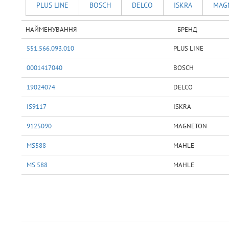
PLUS LINE
BOSCH
DELCO
ISKRA
MAG
НАЙМЕНУВАННЯ
БРЕНД
551.566.093.010
PLUS LINE
0001417040
BOSCH
19024074
DELCO
IS9117
ISKRA
9125090
MAGNETON
MS588
MAHLE
MS 588
MAHLE