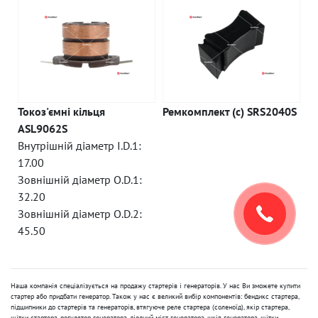
Токоз'ємні кільця
Ремкомплект (c) SRS2040S
ASL9062S
Внутрішній діаметр I.D.1:
17.00
Зовнішній діаметр O.D.1:
32.20
Зовнішній діаметр O.D.2:
45.50
Наша компанія спеціалізується на продажу стартерів і генераторів. У нас Ви зможете купити
стартер або придбати генератор. Також у нас є великий вибір компонентів: бендикс стартера,
підшипники до стартерів та генераторів, втягуюче реле стартера (соленоїд), якір стартера,
щітки стартера, регулятор генератора, діодний міст генератора, шків генератора, щітки