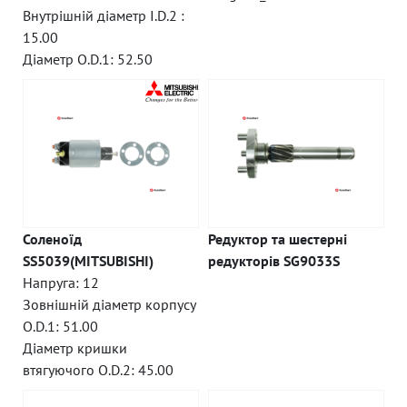
Внутрішній діаметр I.D.2 :
15.00
Діаметр O.D.1: 52.50
Соленоїд
Редуктор та шестерні
SS5039(MITSUBISHI)
редукторів SG9033S
Напруга: 12
Зовнішній діаметр корпусу
O.D.1: 51.00
Діаметр кришки
втягуючого O.D.2: 45.00