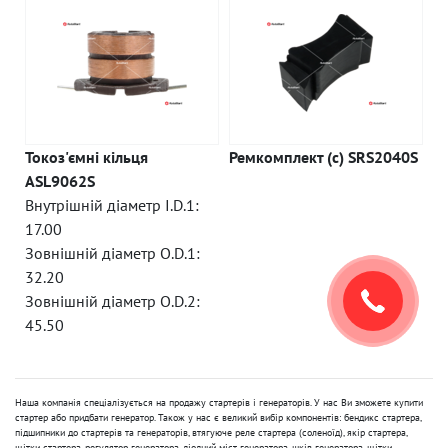
Токоз'ємні кільця
Ремкомплект (c) SRS2040S
ASL9062S
Внутрішній діаметр I.D.1:
17.00
Зовнішній діаметр O.D.1:
32.20
Зовнішній діаметр O.D.2:
45.50
Наша компанія спеціалізується на продажу стартерів і генераторів. У нас Ви зможете купити
стартер або придбати генератор. Також у нас є великий вибір компонентів: бендикс стартера,
підшипники до стартерів та генераторів, втягуюче реле стартера (соленоїд), якір стартера,
щітки стартера, регулятор генератора, діодний міст генератора, шків генератора, щітки