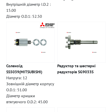
Внутрішній діаметр I.D.2 :
15.00
Діаметр O.D.1: 52.50
Соленоїд
Редуктор та шестерні
SS5039(MITSUBISHI)
редукторів SG9033S
Напруга: 12
Зовнішній діаметр корпусу
O.D.1: 51.00
Діаметр кришки
втягуючого O.D.2: 45.00