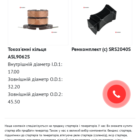
Токоз'ємні кільця
Ремкомплект (c) SRS2040S
ASL9062S
Внутрішній діаметр I.D.1:
17.00
Зовнішній діаметр O.D.1:
32.20
Зовнішній діаметр O.D.2:
45.50
Наша компанія спеціалізується на продажу стартерів і генераторів. У нас Ви зможете купити
стартер або придбати генератор. Також у нас є великий вибір компонентів: бендикс стартера,
підшипники до стартерів та генераторів, втягуюче реле стартера (соленоїд), якір стартера,
щітки стартера, регулятор генератора, діодний міст генератора, шків генератора, щітки