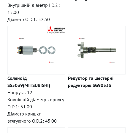
Внутрішній діаметр I.D.2 :
15.00
Діаметр O.D.1: 52.50
Соленоїд
Редуктор та шестерні
SS5039(MITSUBISHI)
редукторів SG9033S
Напруга: 12
Зовнішній діаметр корпусу
O.D.1: 51.00
Діаметр кришки
втягуючого O.D.2: 45.00