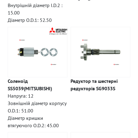
Внутрішній діаметр I.D.2 :
15.00
Діаметр O.D.1: 52.50
Соленоїд
Редуктор та шестерні
SS5039(MITSUBISHI)
редукторів SG9033S
Напруга: 12
Зовнішній діаметр корпусу
O.D.1: 51.00
Діаметр кришки
втягуючого O.D.2: 45.00