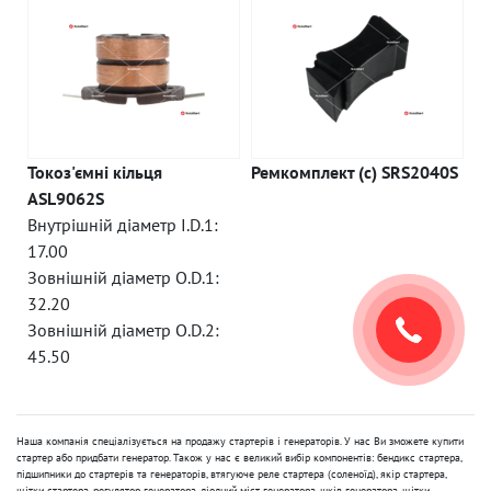
Токоз'ємні кільця
Ремкомплект (c) SRS2040S
ASL9062S
Внутрішній діаметр I.D.1:
17.00
Зовнішній діаметр O.D.1:
32.20
Зовнішній діаметр O.D.2:
45.50
Наша компанія спеціалізується на продажу стартерів і генераторів. У нас Ви зможете купити
стартер або придбати генератор. Також у нас є великий вибір компонентів: бендикс стартера,
підшипники до стартерів та генераторів, втягуюче реле стартера (соленоїд), якір стартера,
щітки стартера, регулятор генератора, діодний міст генератора, шків генератора, щітки