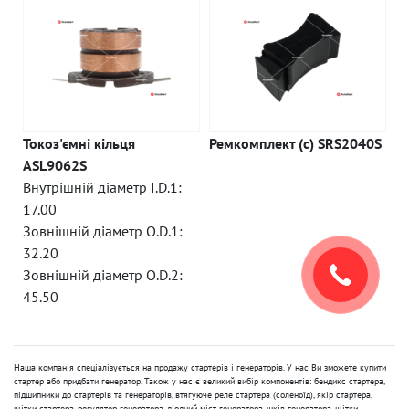
Токоз'ємні кільця
Ремкомплект (c) SRS2040S
ASL9062S
Внутрішній діаметр I.D.1:
17.00
Зовнішній діаметр O.D.1:
32.20
Зовнішній діаметр O.D.2:
45.50
Наша компанія спеціалізується на продажу стартерів і генераторів. У нас Ви зможете купити
стартер або придбати генератор. Також у нас є великий вибір компонентів: бендикс стартера,
підшипники до стартерів та генераторів, втягуюче реле стартера (соленоїд), якір стартера,
щітки стартера, регулятор генератора, діодний міст генератора, шків генератора, щітки