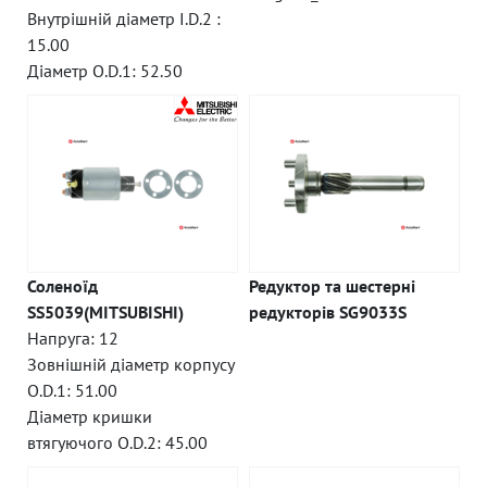
Внутрішній діаметр I.D.2 :
15.00
Діаметр O.D.1: 52.50
Соленоїд
Редуктор та шестерні
SS5039(MITSUBISHI)
редукторів SG9033S
Напруга: 12
Зовнішній діаметр корпусу
O.D.1: 51.00
Діаметр кришки
втягуючого O.D.2: 45.00